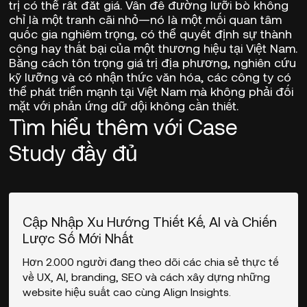
trị có thể rất đắt giá
. Vấn đề
đường lưỡi bò không
chỉ là một tranh cãi nhỏ
—nó là một mối quan tâm
quốc gia nghiêm trọng
, có thể quyết định
sự thành
công hay thất bại của một thương hiệu
tại Việt Nam.
Bằng cách
tôn trọng giá trị địa phương, nghiên cứu
kỹ lưỡng và có nhận thức văn hóa
, các công ty có
thể phát triển mạnh tại Việt Nam mà
không phải đối
mặt với phản ứng dữ dội không cần thiết
.
Tìm hiểu thêm với Case
Study đầy đủ
Cập Nhập Xu Hướng Thiết Kế, AI và Chiến
Lược Số Mới Nhất
Hơn 2.000 người đang theo dõi các chia sẻ thực tế
về UX, AI, branding, SEO và cách xây dựng những
website hiệu suất cao cùng Align Insights.