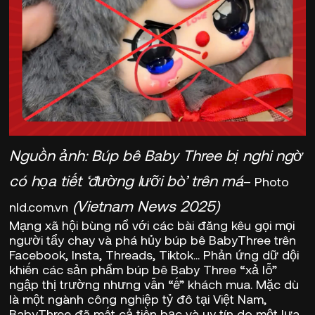
Nguồn ảnh: Búp bê Baby Three bị nghi ngờ
có họa tiết ‘đường lưỡi bò’ trên má
– Photo
(Vietnam News 2025)
nld.com.vn
Mạng xã hội bùng nổ với các bài đăng kêu gọi mọi
người tẩy chay và phá hủy búp bê BabyThree trên
Facebook, Insta, Threads, Tiktok… Phản ứng dữ dội
khiến các sản phẩm búp bê Baby Three “xả lỗ”
ngập thị trường nhưng vẫn “ế” khách mua. Mặc dù
là một ngành công nghiệp tỷ đô tại Việt Nam,
BabyThree đã mất cả tiền bạc và uy tín do một lựa