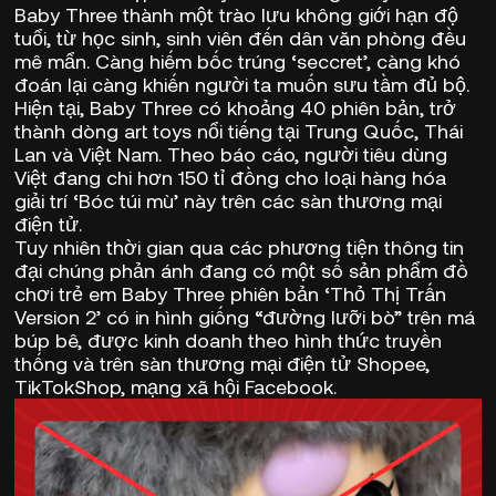
Baby Three thành một trào lưu không giới hạn độ
tuổi, từ học sinh, sinh viên đến dân văn phòng đều
mê mẩn. Càng hiếm bốc trúng ‘seccret’, càng khó
đoán lại càng khiến người ta muốn sưu tầm đủ bộ.
Hiện tại, Baby Three có khoảng 40 phiên bản, trở
thành dòng art toys nổi tiếng tại Trung Quốc, Thái
Lan và Việt Nam. Theo báo cáo,
người tiêu dùng
Việt đang chi hơn 150 tỉ đồng
cho loại hàng hóa
giải trí ‘Bóc túi mù’ này trên các sàn thương mại
điện tử.
Tuy nhiên thời gian qua các phương tiện thông tin
đại chúng phản ánh đang có một số sản phẩm đồ
chơi trẻ em Baby Three phiên bản ‘Thỏ Thị Trấn
Version 2’ có in hình giống “đường lưỡi bò” trên má
búp bê, được kinh doanh theo hình thức truyền
thống và trên sàn thương mại điện tử Shopee,
TikTokShop, mạng xã hội Facebook.