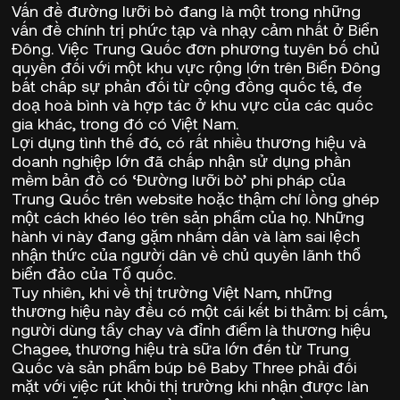
Vấn đề
đường lưỡi bò
đang là một trong những
vấn đề chính trị phức tạp và nhạy cảm nhất ở Biển
Đông. Việc Trung Quốc đơn phương tuyên bố chủ
quyền đối với một khu vực rộng lớn trên Biển Đông
bất chấp sự phản đối từ cộng đồng quốc tế, đe
doạ hoà bình và hợp tác ở khu vực của các quốc
gia khác, trong đó có Việt Nam.
Lợi dụng tình thế đó, có rất nhiều thương hiệu và
doanh nghiệp lớn đã chấp nhận sử dụng phần
mềm bản đồ có ‘Đường lưỡi bò’ phi pháp của
Trung Quốc trên website hoặc thậm chí lồng ghép
một cách khéo léo trên sản phẩm của họ. Những
hành vi này đang gặm nhấm dần và làm sai lệch
nhận thức của người dân về chủ quyền lãnh thổ
biển đảo của Tổ quốc.
Tuy nhiên, khi về thị trường Việt Nam, những
thương hiệu này đều có một cái kết bi thảm: bị cấm,
người dùng tẩy chay và đỉnh điểm là thương hiệu
Chagee
, thương hiệu trà sữa lớn đến từ Trung
Quốc và
sản phẩm búp bê Baby Three
phải đối
mặt với việc rút khỏi thị trường khi nhận được làn