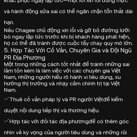
khắc phục ngay lập tức
—một lời xin lỗi đúng mực
và hành động sửa sai có thể ngăn chặn tổn thất dài
hạn.
Nếu Chagee
chủ động xin lỗi và gỡ bỏ đường lưỡi
bò ngay lập tức
trước khi bị khách hàng phát hiện,
họ có thể đã tránh được cuộc tẩy chay quy mô lớn.
5. Hợp Tác Với Cố Vấn, Chuyên Gia và Đội Ngũ
PR Địa Phương
Một trong những cách tốt nhất để tránh
những sai
lầm tốn kém
là
làm việc với các chuyên gia Việt
Nam
, những người hiểu rõ hành vi tiêu dùng, xu
hướng thị trường và nhạy cảm chính trị tại Việt
Nam.
Thuê cố vấn pháp lý và PR người Việt
để kiểm
duyệt nội dung tiếp thị và thương hiệu.
Hợp tác với đối tác địa phương
để có thêm góc
nhìn về kỳ vọng của người tiêu dùng và những rủi