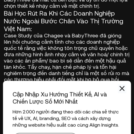
chọn thiết kế nhạy cảm về mặt chính trị.
Bài Học Rút Ra Khi Các Doanh Nghiệp
Nước Ngoài Bước Chân Vào Thị Trường
Việt Nam:
Case Study của Chagee và BabyThree đã gióng
lên hồi chuông cảnh tỉnh cho các doanh nghiệp
quốc tế rằng việc không tôn trọng chủ quyền hoặc
đưa những hình ảnh nhạy cảm về văn hoá/ chính trị
vào các ấn phẩm/ bao bì sẽ dẫn đến một hậu quả
tàn khốc. Tẩy chay, hạn chế pháp lý và tổn hại
nghiêm trọng đến danh tiếng chỉ là một số rủi ro mà
các thương hiệu phải đối mặt khi họ bỏ qua bối
cảnh chính trị của một đất nước.
Trước khi bước chân vào một thị trường mới như
Cập Nhập Xu Hướng Thiết Kế, AI và
Việt Nam thì việc tìm hiểu, nghiên cứu và thích ứng
Chiến Lược Số Mới Nhất
với nền văn hoá, chính trị là điều hết sức quan
trọng. Dưới đây là một số lưu ý nhỏ để tham khảo:
Hơn 2.000 người đang theo dõi các chia sẻ thực
1. Hiểu Sâu Sắc Bối Cảnh Văn Hóa và Chính Trị
tế về UX, AI, branding, SEO và cách xây dựng
Của Thị Trường
những website hiệu suất cao cùng Align Insights.
Một trong những sai lầm lớn nhất mà các công ty