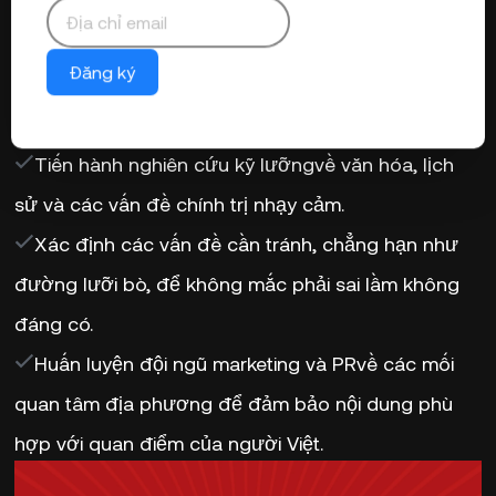
mắc phải khi thâm nhập thị trường mới là
không
nghiên cứu đầy đủ
. Việt Nam có tinh thần tự hào
dân tộc rất mạnh mẽ, và các vấn đề lãnh thổ—đặc
Đăng ký
biệt là liên quan đến Biển Đông—là những chủ đề
nhạy cảm. Trước khi ra mắt tại Việt Nam, các
thương hiệu nên:
Tiến hành nghiên cứu kỹ lưỡng
về văn hóa, lịch
sử và các vấn đề chính trị nhạy cảm.
Xác định các vấn đề cần tránh
, chẳng hạn như
đường lưỡi bò, để không mắc phải sai lầm không
đáng có.
Huấn luyện đội ngũ marketing và PR
về các mối
quan tâm địa phương để đảm bảo nội dung phù
hợp với quan điểm của người Việt.