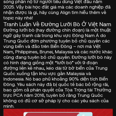
sóng phẫn nộ từ người tiêu dùng Việt đầu năm
2025. Vậy bài học đắt giá mà các doanh nghiệp đã
nhận được là gì, hãy cùng Align tìm hiểu thêm về
topic này nhé!
Tranh Luận Về Đường Lưỡi Bò Ở Việt Nam
Đường lưỡi bò
(hay đường chín đoạn) là một thuật
ngữ gây tranh cãi trong khu vực Đông Nam Á do
Trung Quốc đơn phương tuyên bố chủ quyền các
vùng biển và đảo trên Biển Đông – nơi mà Việt
Nam, Philippines, Brunei, Malaysia và các nước khác
cũng đang tuyên bố chủ quyền. Đường lưỡi bò này
có hình dạng giống một “lưỡi bò” với 9 đoạn
đường liền kề nhau, kéo dài từ bờ biển của Trung
Quốc xuống tận khu vực gần Malaysia và
Indonesia. Nó bao phủ khoảng 90% diện tích Biển
Đông. Yêu sách này đã bị quốc tế bác bỏ rộng rãi,
bao gồm cả phán quyết của
Tòa Trọng tài Thường
trực PCA năm 2016
, tuyên bố rằng Trung Quốc
không có đủ cơ sở pháp lý cho các yêu sách của
mình.