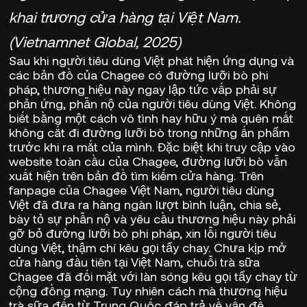
khai trương cửa hàng tại Việt Nam.
(Vietnamnet Global, 2025)
Sau khi người tiêu dùng Việt phát hiện ứng dụng và
các bản đồ của Chagee có đường lưỡi bò phi
pháp, thương hiệu này ngay lập tức vấp phải sự
phản ứng, phẫn nộ của người tiêu dùng Việt. Không
biết bằng một cách vô tình hay hữu ý mà quên mất
không cắt đi đường lưỡi bò trong những ấn phẩm
trước khi ra mắt của mình. Đặc biệt khi truy cập vào
website toàn cầu của Chagee, đường lưỡi bò vẫn
xuất hiện trên bản đồ tìm kiếm cửa hàng. Trên
fanpage của Chagee Việt Nam, người tiêu dùng
Việt đã đưa ra hàng ngàn lượt bình luận, chia sẻ,
bày tỏ sự phẫn nộ và yêu cầu thương hiệu này phải
gỡ bỏ đường lưỡi bò phi pháp, xin lỗi người tiêu
dùng Việt, thậm chí kêu gọi tẩy chay. Chưa kịp mở
cửa hàng đầu tiên tại Việt Nam, chuỗi trà sữa
Chagee đã đối mặt với làn sóng kêu gọi tẩy chay từ
cộng đồng mạng. Tuy nhiên cách mà thương hiệu
trà sữa đến từ Trung Quốc đáp trả về vấn đề