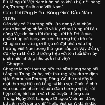
Bởi lẽ người Việt Nam luôn hô to khẩu hiệu: “Hoàng
Sa, Trường Sa là của Việt Nam.”
Các Thương Hiệu ‘Sóng Gió’ Đầu Năm
2025
Gần đây có 2 thương hiệu lớn đang ồ ạt nhận
được làn sóng phẫn nộ và tẩy chay từ người tiêu
dùng Việt do dính tới đường lưỡi bò. Đó là sản
phẩm búp bê babythree và thương hiệu trà sữa
Chagee mới vừa giới thiệu sẽ đặt chân vào thị
trường Việt Nam trong thời gian sắp tới. Vậy điều gì
đã xảy ra khiến 2 thương hiệu với tên tuổi lớn này
phải nhận những hậu quả như vậy?
1. Chagee
Chagee là một thương hiệu trà sữa hạng sang nổi
tiếng tại Trung Quốc, một thương hiệu được định
vị là Starbucks Phương Đông. Có thể nói đây là
một thương hiệu có tiếng tại khu vực Châu Á nhờ
vào các sản phẩm trà sữa đậm hương vị trà, kết
hợp cùng hình ảnh văn hoá truyền thống của
Trung.
Ngày 3/3
, fanpage Chagee Vietnam đăng
bức ảnh với dòng chữ “Hello Vietnam”, đánh dấu