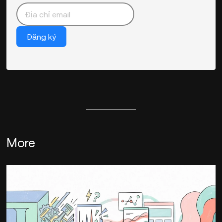
Đăng ký
More