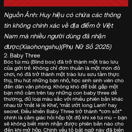
Nguồn Ảnh: Huy hiệu có chứa các thông
tin không chính xác về địa điểm ở Việt
Nam mà nhiều người dùng đã nhận
được(Xiaohongshu)
(Phụ Nữ Số 2025)
2. Baby Three
Bóc túi mù (Blind box) đã trở thành một trào lưu
của giới trẻ. Không chỉ đơn thuần là một món đồ
chơi, nó đã trở thành một trào lưu sưu tầm thực
thụ, thu hút những bạn nhỏ, học sinh sinh viên cho
đến dân văn phòng. Không khó để bắt gặp một
bạn nhỏ cầm trên tay những con baby three dễ
thương, đủ loại màu sắc với nhiều phiên bản khác
nhau từ ‘mắt lé lè Khe’, ‘mắt ướt long Lanh’ hay
secret. Điều khiến Baby Three trở thành “cơn sốt”
chính là cảm giác hồi hộp tột độ khi xé túi mù – bạn
sẽ không biết mình nhận được phiên bản nào cho
đến khi mở hộp. Chính yếu tố bất ngờ này đã biến