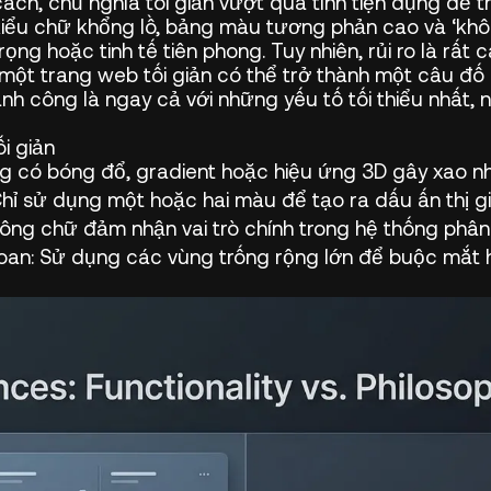
ách, chủ nghĩa tối giản vượt qua tính tiện dụng để 
kiểu chữ khổng lồ, bảng màu tương phản cao và ‘khô
ọng hoặc tinh tế tiên phong. Tuy nhiên, rủi ro là rất
, một trang web tối giản có thể trở thành một câu đ
ành công là ngay cả với những yếu tố tối thiểu nhất,
i giản
 có bóng đổ, gradient hoặc hiệu ứng 3D gây xao nh
hỉ sử dụng một hoặc hai màu để tạo ra dấu ấn thị g
ng chữ đảm nhận vai trò chính trong hệ thống phân 
oan:
Sử dụng các vùng trống rộng lớn để buộc mắt h