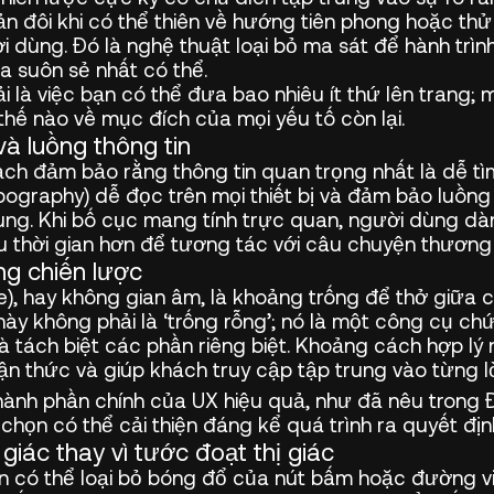
ản đôi khi có thể thiên về hướng tiên phong hoặc thử
i dùng. Đó là nghệ thuật loại bỏ ma sát để hành trì
a suôn sẻ nhất có thể.
i là việc bạn có thể đưa bao nhiêu ít thứ lên trang; 
thế nào về mục đích của mọi yếu tố còn lại.
à luồng thông tin
 sạch đảm bảo rằng thông tin quan trọng nhất là dễ t
pography) dễ đọc trên mọi thiết bị và đảm bảo luồng 
ng. Khi bố cục mang tính trực quan, người dùng dành 
u thời gian hơn để tương tác với câu chuyện thương 
ng chiến lược
), hay không gian âm, là khoảng trống để thở giữa cá
này không phải là ‘trống rỗng’; nó là một công cụ 
 tách biệt các phần riêng biệt. Khoảng cách hợp lý
hận thức và giúp khách truy cập tập trung vào từng l
hành phần chính của UX hiệu quả, như đã nêu trong Đ
 chọn có thể cải thiện đáng kể quá trình ra quyết đị
giác thay vì tước đoạt thị giác
iản có thể loại bỏ bóng đổ của nút bấm hoặc đường v