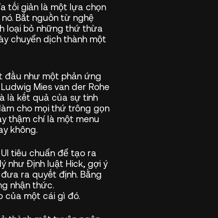
a tối giản là một lựa chọn
a nó. Bắt nguồn từ nghệ
h loại bỏ những thứ thừa
u này chuyển dịch thành một
ắt đầu như một phản ứng
ư Ludwig Mies van der Rohe
 là kết quả của sự tinh
ỉ làm cho mọi thứ trông gọn
ay thậm chí là một menu
ay không.
UI tiêu chuẩn để tạo ra
 như Định luật Hick, gợi ý
 đưa ra quyết định. Bằng
ng nhận thức.
o của một cái gì đó.