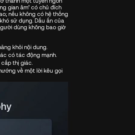
trở thành một tuyên ngôn
ng gian âm’ có chủ đích
 cao; nếu không có hệ thống
ố khó sử dụng. Dấu ấn của
 người dùng không bao giờ
ãng khỏi nội dung.
iác có tác động mạnh.
cấp thị giác.
ướng về một lời kêu gọi