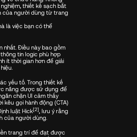
 nghiệm, thiết kế sạch bắt
nh của người dùng từ trang
mà là việc bạn có thể
ìm nhất. Điều này bao gồm
thông tin logic phù hợp
ít thời gian hơn để giải
hiệu.
c yếu tố. Trong thiết kế
chức năng được sử dụng để
 ngăn chặn UI cảm thấy
ời kêu gọi hành động (CTA)
[2]
ịnh luật Hick
, lưu ý rằng
nh của người dùng.
iền trang trí để đạt được