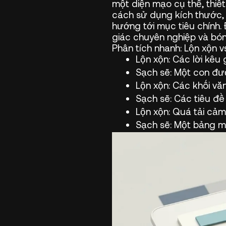
một diện mạo cụ thể, thiết
cách sử dụng kích thước, 
hướng tới mục tiêu chính.
giác chuyên nghiệp và bón
Phân tích nhanh: Lộn xộn v
Lộn xộn:
Các lời kêu 
Sạch sẽ:
Một con đườn
Lộn xộn:
Các khối văn
Sạch sẽ:
Các tiêu đề
Lộn xộn:
Quá tải cảm
Sạch sẽ:
Một bảng mà