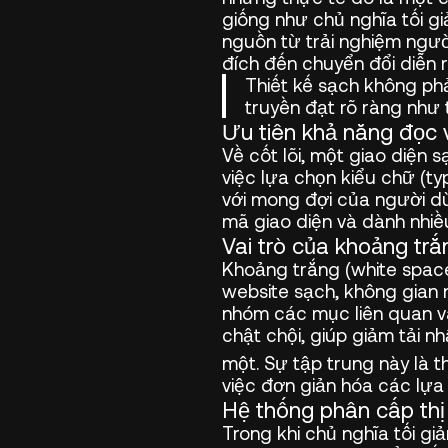
giống như chủ nghĩa tối gi
nguồn từ trải nghiệm ngườ
đích đến chuyển đổi diễn r
Thiết kế sạch không phả
truyền đạt rõ ràng như 
Ưu tiên khả năng đọc v
Về cốt lõi, một giao diện
việc lựa chọn kiểu chữ (ty
với mong đợi của người dù
mã giao diện và dành nhiề
Vai trò của khoảng trắ
Khoảng trắng (white space
website sạch, không gian 
nhóm các mục liên quan và
chật chội, giúp giảm tải n
một. Sự tập trung này là t
việc đơn giản hóa các lựa
Hệ thống phân cấp thị 
Trong khi chủ nghĩa tối g