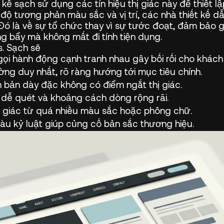
 kế sạch sử dụng các tín hiệu thị giác này để thiết 
độ tương phản màu sắc và vị trí, các nhà thiết kế 
 Đó là về sự tổ chức thay vì sự tước đoạt, đảm bảo 
g bẩy mà không mất đi tính tiện dụng.
s. Sạch sẽ
gọi hành động cạnh tranh nhau gây bối rối cho khách 
g duy nhất, rõ ràng hướng tới mục tiêu chính.
 bản dày đặc không có điểm ngắt thị giác.
 dễ quét và khoảng cách dòng rộng rãi.
 giác từ quá nhiều màu sắc hoặc phông chữ.
u kỷ luật giúp củng cố bản sắc thương hiệu.
Cập Nhập Xu Hướng Thiết Kế,
AI và Chiến Lược Số Mới Nhất
Hơn 2.000 người đang theo dõi các chia sẻ thực tế
về UX, AI, branding, SEO và cách xây dựng những
website hiệu suất cao cùng Align Insights.