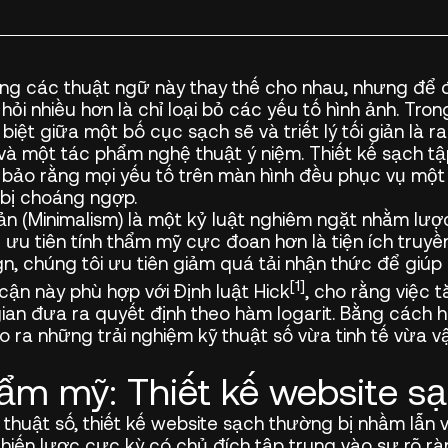
ng các thuật ngữ này thay thế cho nhau, nhưng để 
hỏi nhiều hơn là chỉ loại bỏ các yếu tố hình ảnh. Tron
iệt giữa một bố cục sạch sẽ và triết lý tối giản là r
và một tác phẩm nghệ thuật ý niệm. Thiết kế sạch tậ
bảo rằng mọi yếu tố trên màn hình đều phục vụ một
 bị choáng ngợp.
iản (Minimalism) là một kỷ luật nghiêm ngặt nhằm lư
g ưu tiên tính thẩm mỹ cực đoan hơn là tiện ích truyền
gn, chúng tôi ưu tiên giảm quá tải nhận thức để giú
[1]
cận này phù hợp với Định luật Hick
, cho rằng việc 
ian đưa ra quyết định theo hàm logarit. Bằng cách h
o ra những trải nghiệm kỹ thuật số vừa tinh tế vừa 
ẩm mỹ: Thiết kế website sạ
 thuật số, thiết kế website sạch thường bị nhầm lẫn v
hiến lược cực kỳ có chủ đích tập trung vào sự rõ r