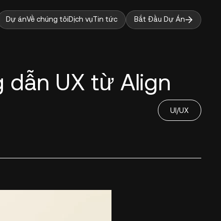
Dự án
Về chúng tôi
Dịch vụ
Tin tức
Bắt Đầu Dự Án
g dẫn UX từ Align
UI/UX