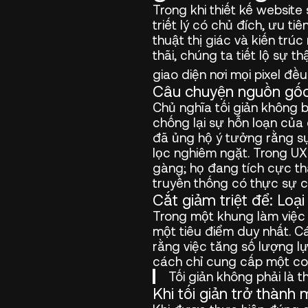
Trong khi thiết kế website
triết lý có chủ đích, ưu t
thuật thị giác và kiến tr
thãi, chúng ta tiết lộ sự t
giao diện nơi mọi pixel đề
Câu chuyện nguồn gốc 
Chủ nghĩa tối giản không
chống lại sự hỗn loạn của
đã ủng hộ ý tưởng rằng sự
lọc nghiêm ngặt. Trong UX 
gàng; họ đang tích cực th
truyền thống có thực sự 
Cắt giảm triệt để: Loạ
Trong một khung làm việc 
một tiêu điểm duy nhất. C
rằng việc tăng số lượng l
cách chỉ cung cấp một con
Tối giản không phải là 
Khi tối giản trở thành 