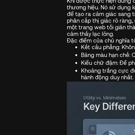
Khi được thực hiện đúng c
thương hiệu. Nó sử dụng 
để tạo ra cảm giác sang tr
phân cấp thị giác rõ ràng
một trang web tối giản th
cảm thấy lạc lõng.
Đặc điểm của chủ nghĩa tố
Kết cấu phẳng:
Không
Bảng màu hạn chế:
C
Kiểu chữ đậm:
Để phô
Khoảng trắng cực đ
hành động duy nhất.