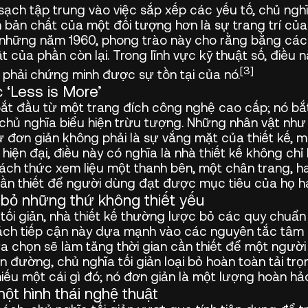
 sạch tập trung vào việc sắp xếp các yếu tố, chủ nghĩ
iên bản chất của một đối tượng hơn là sự trang trí củ
úc những năm 1960, phong trào này cho rằng bằng các
hật của phần còn lại. Trong lĩnh vực kỹ thuật số, điề
[3]
u phải chứng minh được sự tồn tại của nó.
‘Less is More’
 bắt đầu từ một trang đích công nghệ cao cấp; nó b
 chủ nghĩa biểu hiện trừu tượng. Những nhân vật nh
 đơn giản không phải là sự vắng mặt của thiết kế, mà
hiện đại, điều này có nghĩa là nhà thiết kế không ch
ách thức xem liệu một thanh bên, một chân trang, h
cần thiết để người dùng đạt được mục tiêu của họ h
i bỏ những thứ không thiết yếu
tối giản, nhà thiết kế thường lược bỏ các quy chuẩn 
ách tiếp cận này dựa mạnh vào các nguyên tắc tâm lý
ựa chọn sẽ làm tăng thời gian cần thiết để một người
 đường, chủ nghĩa tối giản loại bỏ hoàn toàn tải trọ
thiếu một cái gì đó; nó đơn giản là một lượng hoàn hả
một hình thái nghệ thuật