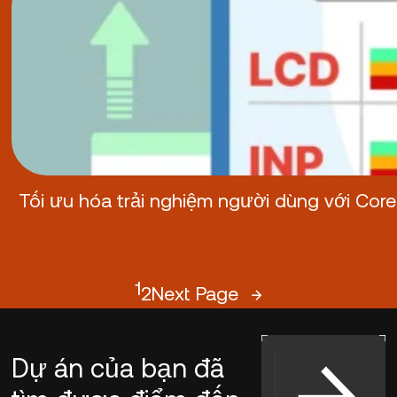
Tối ưu hóa trải nghiệm người dùng với Core
1
2
Next Page
→
Dự án của bạn đã