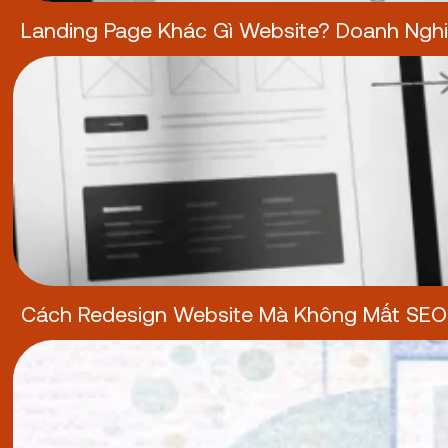
Landing Page Khác Gì Website? Doanh Ngh
Cách Redesign Website Mà Không Mất SEO